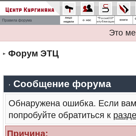
Правила форума
Это ме
Форум ЭТЦ
Сообщение форума
Обнаружена ошибка. Если вам
попробуйте обратиться к
разд
Причина: