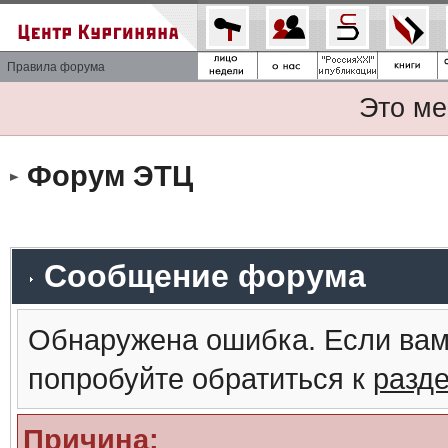
Правила форума
Это ме
Форум ЭТЦ
Сообщение форума
Обнаружена ошибка. Если вам
попробуйте обратиться к
разд
Причина: