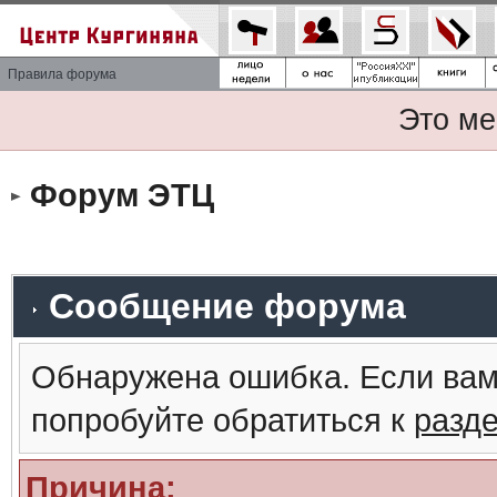
Правила форума
Это ме
Форум ЭТЦ
Сообщение форума
Обнаружена ошибка. Если вам
попробуйте обратиться к
разд
Причина: