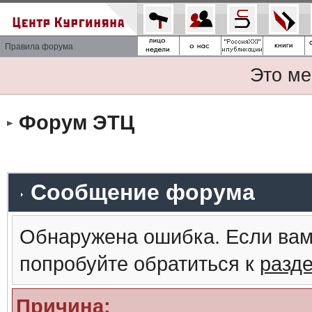
Правила форума
Это ме
Форум ЭТЦ
Сообщение форума
Обнаружена ошибка. Если вам
попробуйте обратиться к
разд
Причина: