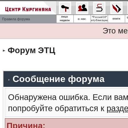
Правила форума
Это ме
Форум ЭТЦ
Сообщение форума
Обнаружена ошибка. Если вам
попробуйте обратиться к
разд
Причина: