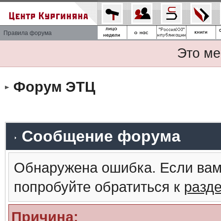
Правила форума
Это ме
Форум ЭТЦ
Сообщение форума
Обнаружена ошибка. Если вам
попробуйте обратиться к
разд
Причина: