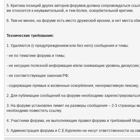
5. Критика позиций других авторов форумов должна сопровождаться ссыл
же относится к неуважительной, и тем более, оскорбительной критике.
6. Тем не менее, на форуме есть место дружеской иронии, и нет места об
Технические требования:
1. Удаляются (с предупреждением или без него) сообщения и темы:
- не по тематике форума и темы;
- не несущие полезной информации и/или снижающие уровень дискуссии;
- не соответствующие законам РФ;
- содержащие прямые и косвенные оскорбления, ненормативную лексику, 
2. Для публикации сообщений на форуме необходимо зарегистрироваться, 
3. На форуме установлен лимит на размеры сообщения – 2-3 страницы м
необходимо поместить ссылку.
4. Участники форума, не выполняющие правил форума и требований Мод
5. Администрация форума и С.Е.Кургинян не несут ответственности за с