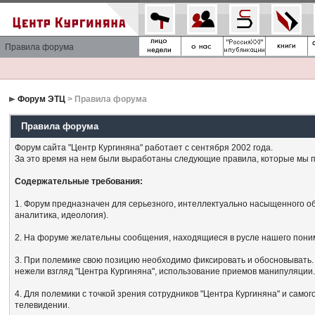
Правила форума
Форум ЭТЦ
> Правила форума
Правила форума
Форум сайта "Центр Кургиняна" работает с сентября 2002 года.
За это время на нем были выработаны следующие правила, которые мы п
Содержательные требования:
1. Форум предназначен для серьезного, интеллектуально насыщенного об
аналитика, идеология).
2. На форуме желательны сообщения, находящиеся в русле нашего поним
3. При полемике свою позицию необходимо фиксировать и обосновывать. 
нежели взгляд "Центра Кургиняна", использование приемов манипуляции
4. Для полемики с точкой зрения сотрудников "Центра Кургиняна" и сам
телевидении.