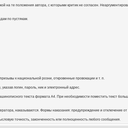
кой на те положения автора, с которыми критик не согласен. Неаргументиров
идам по пустякам.
призывы к национальной розни, откровенные провокации и т. п.
указав логин, пароль, ник и электронный адрес.
ашинописного текста формата А4. При необходимости поместить текст больш
ератора, наказываются. Формы наказания: предупреждение и отключение от
мысловую точность, законченность или полноценность любого сообщения.