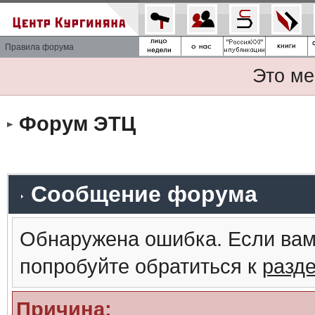
Правила форума
Это ме
Форум ЭТЦ
Сообщение форума
Обнаружена ошибка. Если вам
попробуйте обратиться к
разд
Причина: