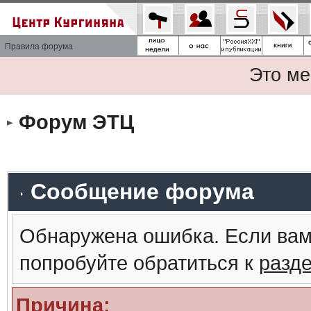
Правила форума
Это ме
Форум ЭТЦ
Сообщение форума
Обнаружена ошибка. Если вам
попробуйте обратиться к
разд
Причина: