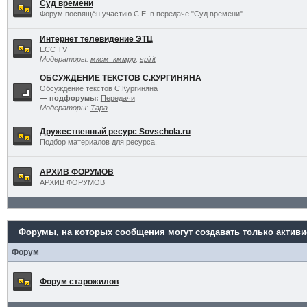
Суд времени
Форум посвящён участию С.Е. в передаче "Суд времени".
Интернет телевидение ЭТЦ
ECC TV
Модераторы:
мксм_кммрр
,
spirit
ОБСУЖДЕНИЕ ТЕКСТОВ С.КУРГИНЯНА
Обсуждение текстов С.Кургиняна
— подфорумы:
Передачи
Модераторы:
Тара
Дружественный ресурс Sovschola.ru
Подбор материалов для ресурса.
АРХИВ ФОРУМОВ
АРХИВ ФОРУМОВ
Форумы, на которых сообщения могут создавать только актив
Форум
Форум старожилов