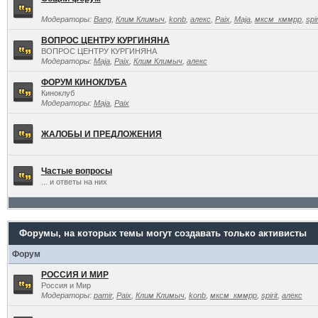
Модераторы:
Bang
,
Клим Климыч
,
konb
,
алекс
,
Paix
,
Maja
,
мксм_кммрр
,
spir
ВОПРОС ЦЕНТРУ КУРГИНЯНА
ВОПРОС ЦЕНТРУ КУРГИНЯНА
Модераторы:
Maja
,
Paix
,
Клим Климыч
,
алекс
ФОРУМ КИНОКЛУБА
Киноклуб
Модераторы:
Maja
,
Paix
ЖАЛОБЫ И ПРЕДЛОЖЕНИЯ
Частые вопросы
... и ответы на них
Форумы, на которых темы могут создавать только активисты
Форум
РОССИЯ И МИР
Россия и Мир
Модераторы:
pamir
,
Paix
,
Клим Климыч
,
konb
,
мксм_кммрр
,
spirit
,
алекс