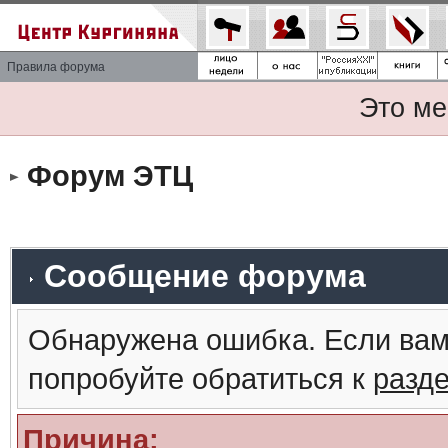
Правила форума
Это ме
Форум ЭТЦ
Сообщение форума
Обнаружена ошибка. Если вам
попробуйте обратиться к
разд
Причина: