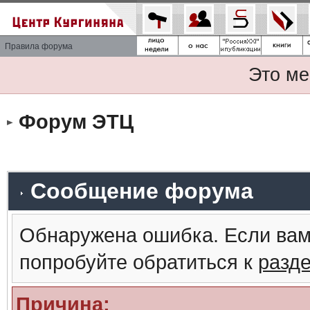
Правила форума
Это ме
Форум ЭТЦ
Сообщение форума
Обнаружена ошибка. Если вам
попробуйте обратиться к
разд
Причина: