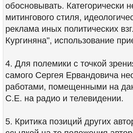
обосновывать. Категорически 
митингового стиля, идеологиче
реклама иных политических взг
Кургиняна", использование пр
4. Для полемики с точкой зрени
самого Сергея Ервандовича не
работами, помещенными на дан
С.Е. на радио и телевидении.
5. Критика позиций других ав
ссылкой на те положения автора