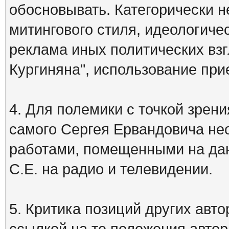
обосновывать. Категорически 
митингового стиля, идеологиче
реклама иных политических взг
Кургиняна", использование пр
4. Для полемики с точкой зрени
самого Сергея Ервандовича не
работами, помещенными на дан
С.Е. на радио и телевидении.
5. Критика позиций других ав
ссылкой на те положения автора