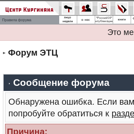
Правила форума
Это ме
Форум ЭТЦ
Сообщение форума
Обнаружена ошибка. Если вам
попробуйте обратиться к
разд
Причина: