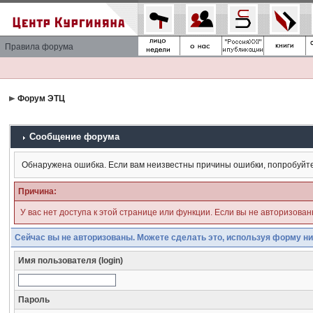
Правила форума
Форум ЭТЦ
Сообщение форума
Обнаружена ошибка. Если вам неизвестны причины ошибки, попробуйт
Причина:
У вас нет доступа к этой странице или функции. Если вы не авторизова
Сейчас вы не авторизованы. Можете сделать это, используя форму ни
Имя пользователя (login)
Пароль