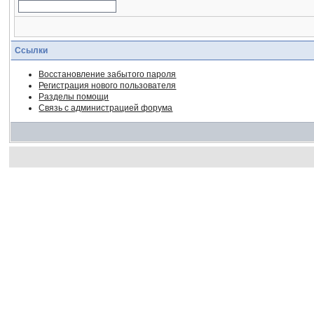
Ссылки
Восстановление забытого пароля
Регистрация нового пользователя
Разделы помощи
Связь с администрацией форума