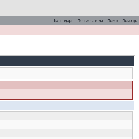
Календарь
Пользователи
Поиск
Помощь