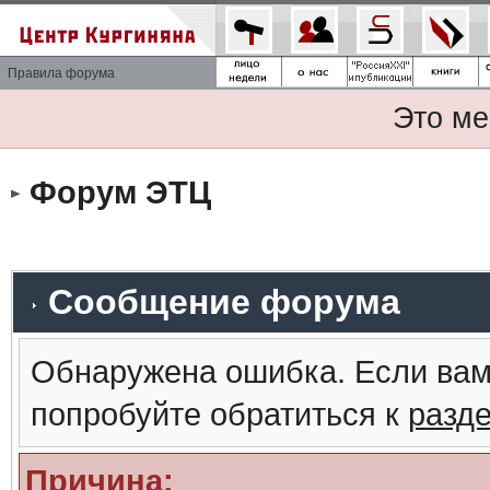
Правила форума
Это ме
Форум ЭТЦ
Сообщение форума
Обнаружена ошибка. Если вам
попробуйте обратиться к
разд
Причина: