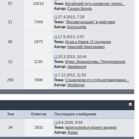
57
10010
Тема:
Китайский путь развития: перех...
Автор:
Cesare Borgia
27.4.2013, 7:29
21
7349
Тема:
"Десоветизация" в действии
Автор:
Богатырёв
17.9.2012, 0:57
90
2975
Тема:
Исав и Иаков. О теодицеи
Автор:
Николай Николаевич
25.3.2013, 10:44
12
1130
Тема:
Идеи. Инициативы. Предложения
Автор:
staatskunst
7.12.2012, 11:52
250
7806
Тема:
Социализм-это субъективированн...
Автор:
Woldemar
Тем
Ответов
Последнее сообщение
8.6.2026, 9:59
34
2832
Тема:
капитализм и проект модерн
Автор:
Ratan