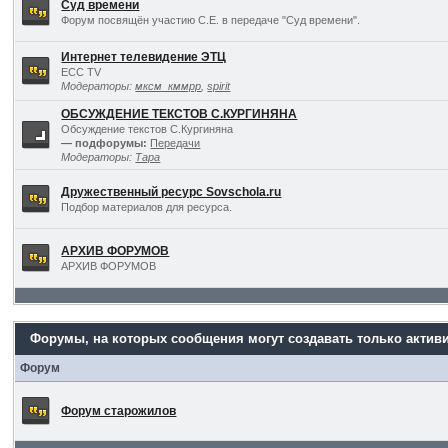
Суд времени
Форум посвящён участию С.Е. в передаче "Суд времени".
Интернет телевидение ЭТЦ
ECC TV
Модераторы:
мксм_кммрр
,
spirit
ОБСУЖДЕНИЕ ТЕКСТОВ С.КУРГИНЯНА
Обсуждение текстов С.Кургиняна
— подфорумы:
Передачи
Модераторы:
Тара
Дружественный ресурс Sovschola.ru
Подбор материалов для ресурса.
АРХИВ ФОРУМОВ
АРХИВ ФОРУМОВ
Форумы, на которых сообщения могут создавать только актив
Форум
Форум старожилов