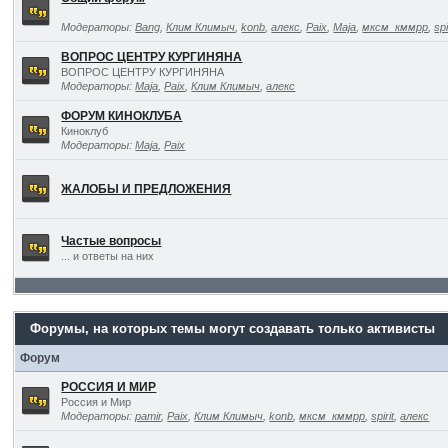
Модераторы:
Bang
,
Клим Климыч
,
konb
,
алекс
,
Paix
,
Maja
,
мксм_кммрр
,
spi
ВОПРОС ЦЕНТРУ КУРГИНЯНА
ВОПРОС ЦЕНТРУ КУРГИНЯНА
Модераторы:
Maja
,
Paix
,
Клим Климыч
,
алекс
ФОРУМ КИНОКЛУБА
Киноклуб
Модераторы:
Maja
,
Paix
ЖАЛОБЫ И ПРЕДЛОЖЕНИЯ
Частые вопросы
... и ответы на них
Форумы, на которых темы могут создавать только активисты
Форум
РОССИЯ И МИР
Россия и Мир
Модераторы:
pamir
,
Paix
,
Клим Климыч
,
konb
,
мксм_кммрр
,
spirit
,
алекс