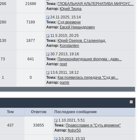
266
21686
Тема:
ГЛОБАЛЬНАЯ АЛЬТЕРНАТИВА МИРОУС...
Автор:
Юрий Тиора
24.11.2025, 15:14
280
7189
Тема:
Суд времени
Автор:
Евсей Никандрович
11.5.2015, 20:25
130
1877
Тема:
Юрий Озеров. Сталинград.
Автор:
Konstanten
30.7.2013, 19:16
73
641
Тема:
Переконфигурация форума - давн...
Автор:
rewt
13.6.2011, 18:12
1
0
Тема:
Как появилась передача "Суд вр...
Автор:
pamir
Тем
Ответов
Последнее сообщение
1.10.2021, 5:51
437
33855
Тема:
Православие и "Суть времени"
Автор:
fedor50
3.5.2013, 15:33