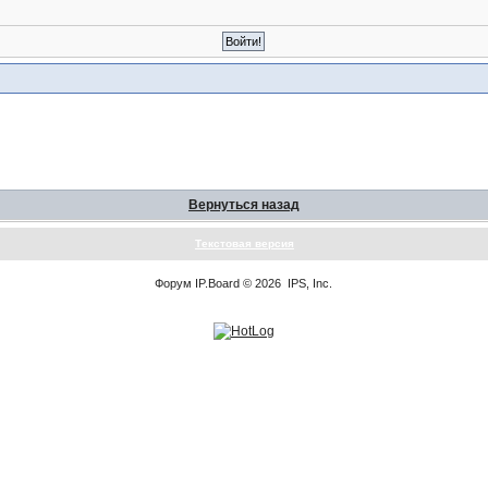
Вернуться назад
Текстовая версия
Форум
IP.Board
© 2026
IPS, Inc
.