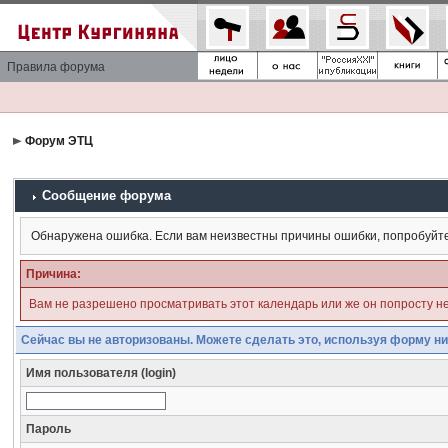
Правила форума
Форум ЭТЦ
Сообщение форума
Обнаружена ошибка. Если вам неизвестны причины ошибки, попробуйт
Причина:
Вам не разрешено просматривать этот календарь или же он попросту н
Сейчас вы не авторизованы. Можете сделать это, используя форму ни
Имя пользователя (login)
Пароль