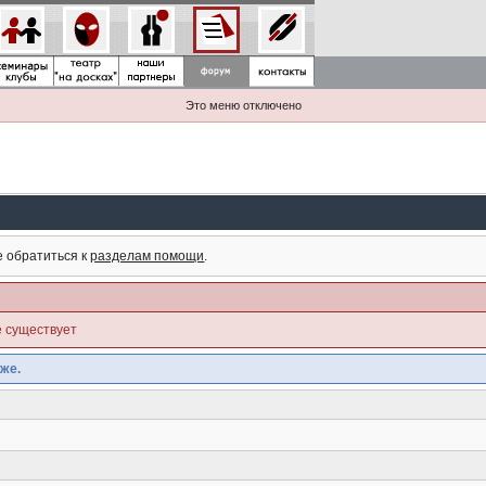
Это меню отключено
е обратиться к
разделам помощи
.
е существует
же.