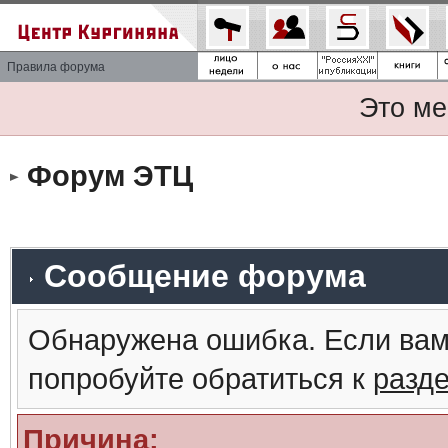
Правила форума
Это ме
Форум ЭТЦ
Сообщение форума
Обнаружена ошибка. Если вам
попробуйте обратиться к
разд
Причина: