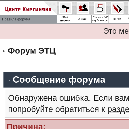
Правила форума
Это ме
Форум ЭТЦ
Сообщение форума
Обнаружена ошибка. Если вам
попробуйте обратиться к
разд
Причина: