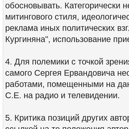
обосновывать. Категорически 
митингового стиля, идеологиче
реклама иных политических взг
Кургиняна", использование пр
4. Для полемики с точкой зрени
самого Сергея Ервандовича не
работами, помещенными на дан
С.Е. на радио и телевидении.
5. Критика позиций других ав
ссылкой на те положения автора