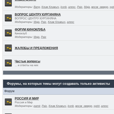
Модераторы:
Bang
,
Клим Климыч
,
konb
,
алекс
,
Paix
,
Maja
,
мксм_кммрр
,
spir
ВОПРОС ЦЕНТРУ КУРГИНЯНА
ВОПРОС ЦЕНТРУ КУРГИНЯНА
Модераторы:
Maja
,
Paix
,
Клим Климыч
,
алекс
ФОРУМ КИНОКЛУБА
Киноклуб
Модераторы:
Maja
,
Paix
ЖАЛОБЫ И ПРЕДЛОЖЕНИЯ
Частые вопросы
... и ответы на них
Форумы, на которых темы могут создавать только активисты
Форум
РОССИЯ И МИР
Россия и Мир
Модераторы:
pamir
,
Paix
,
Клим Климыч
,
konb
,
мксм_кммрр
,
spirit
,
алекс