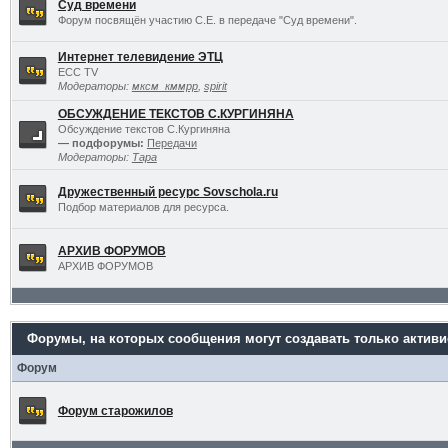
Суд времени
Форум посвящён участию С.Е. в передаче "Суд времени".
Интернет телевидение ЭТЦ
ECC TV
Модераторы:
мксм_кммрр
,
spirit
ОБСУЖДЕНИЕ ТЕКСТОВ С.КУРГИНЯНА
Обсуждение текстов С.Кургиняна
— подфорумы:
Передачи
Модераторы:
Тара
Дружественный ресурс Sovschola.ru
Подбор материалов для ресурса.
АРХИВ ФОРУМОВ
АРХИВ ФОРУМОВ
Форумы, на которых сообщения могут создавать только актив
Форум
Форум старожилов