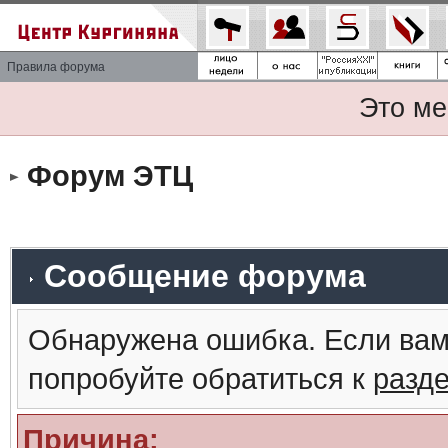
Правила форума
Это ме
Форум ЭТЦ
Сообщение форума
Обнаружена ошибка. Если вам
попробуйте обратиться к
разд
Причина: