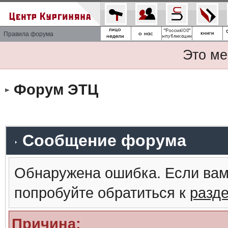
Правила форума
Это ме
Форум ЭТЦ
Сообщение форума
Обнаружена ошибка. Если вам
попробуйте обратиться к
разд
Причина: