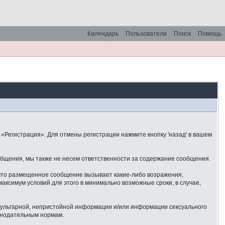
Календарь
Пользователи
Поиск
Помощь
«Регистрация». Для отмены регистрации нажмите кнопку 'назад' в вашем
общения, мы также не несем ответственности за содержание сообщения.
 что размещенное сообщение вызывает какие-либо возражения,
аксимум условий для этого в минимально возможные сроки, в случае,
 вульгарной, непристойной информации и/или информации сексуального
онодательным нормам.