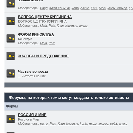
Модераторы:
Bang
,
Клим Климыч
,
konb
,
алекс
,
Paix
,
Maja
,
мксм_кммрр
,
spi
ВОПРОС ЦЕНТРУ КУРГИНЯНА
ВОПРОС ЦЕНТРУ КУРГИНЯНА
Модераторы:
Maja
,
Paix
,
Клим Климыч
,
алекс
ФОРУМ КИНОКЛУБА
Киноклуб
Модераторы:
Maja
,
Paix
ЖАЛОБЫ И ПРЕДЛОЖЕНИЯ
Частые вопросы
... и ответы на них
Форумы, на которых темы могут создавать только активисты
Форум
РОССИЯ И МИР
Россия и Мир
Модераторы:
pamir
,
Paix
,
Клим Климыч
,
konb
,
мксм_кммрр
,
spirit
,
алекс