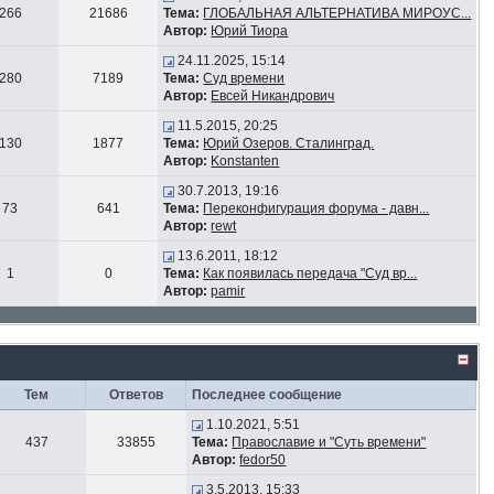
266
21686
Тема:
ГЛОБАЛЬНАЯ АЛЬТЕРНАТИВА МИРОУС...
Автор:
Юрий Тиора
24.11.2025, 15:14
280
7189
Тема:
Суд времени
Автор:
Евсей Никандрович
11.5.2015, 20:25
130
1877
Тема:
Юрий Озеров. Сталинград.
Автор:
Konstanten
30.7.2013, 19:16
73
641
Тема:
Переконфигурация форума - давн...
Автор:
rewt
13.6.2011, 18:12
1
0
Тема:
Как появилась передача "Суд вр...
Автор:
pamir
Тем
Ответов
Последнее сообщение
1.10.2021, 5:51
437
33855
Тема:
Православие и "Суть времени"
Автор:
fedor50
3.5.2013, 15:33