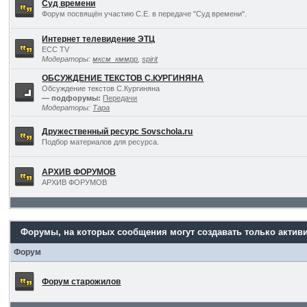
Суд времени
Форум посвящён участию С.Е. в передаче "Суд времени".
Интернет телевидение ЭТЦ
ECC TV
Модераторы:
мксм_кммрр
,
spirit
ОБСУЖДЕНИЕ ТЕКСТОВ С.КУРГИНЯНА
Обсуждение текстов С.Кургиняна
— подфорумы:
Передачи
Модераторы:
Тара
Дружественный ресурс Sovschola.ru
Подбор материалов для ресурса.
АРХИВ ФОРУМОВ
АРХИВ ФОРУМОВ
Форумы, на которых сообщения могут создавать только актив
Форум
Форум старожилов