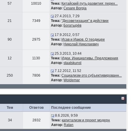
57
10010
Тема:
Китайский путь развития: перех...
Автор:
Cesare Borgia
27.4.2013, 7:29
21
7349
Тема:
"Десоветизация" в действии
Автор:
Богатырёв
17.9.2012, 0:57
90
2975
Тема:
Исав и Иаков. О теодицеи
Автор:
Николай Николаевич
25.3.2013, 10:44
12
1130
Тема:
Идеи. Инициативы. Предложения
Автор:
staatskunst
7.12.2012, 11:52
250
7806
Тема:
Социализм-это субъективированн...
Автор:
Woldemar
Тем
Ответов
Последнее сообщение
8.6.2026, 9:59
34
2832
Тема:
капитализм и проект модерн
Автор:
Ratan