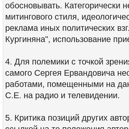
обосновывать. Категорически 
митингового стиля, идеологиче
реклама иных политических взг
Кургиняна", использование пр
4. Для полемики с точкой зрени
самого Сергея Ервандовича не
работами, помещенными на дан
С.Е. на радио и телевидении.
5. Критика позиций других ав
ссылкой на те положения автора