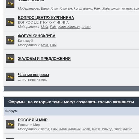
Модераторы:
Bang
,
Клим Климыч
,
konb
,
алекс
,
Paix
,
Maja
,
мксм_кммрр
,
spir
ВОПРОС ЦЕНТРУ КУРГИНЯНА
ВОПРОС ЦЕНТРУ КУРГИНЯНА
Модераторы:
Maja
,
Paix
,
Клим Климыч
,
алекс
ФОРУМ КИНОКЛУБА
Киноклуб
Модераторы:
Maja
,
Paix
ЖАЛОБЫ И ПРЕДЛОЖЕНИЯ
Частые вопросы
... и ответы на них
Форумы, на которых темы могут создавать только активисты
Форум
РОССИЯ И МИР
Россия и Мир
Модераторы:
pamir
,
Paix
,
Клим Климыч
,
konb
,
мксм_кммрр
,
spirit
,
алекс