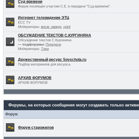
Суд времени
Форум посвящён участию С.Е. в передаче "Суд времени".
Интернет телевидение ЭТЦ
ECC TV
Модераторы:
мксм_кммрр
,
spirit
ОБСУЖДЕНИЕ ТЕКСТОВ С.КУРГИНЯНА
Обсуждение текстов С.Кургиняна
— подфорумы:
Передачи
Модераторы:
Тара
Дружественный ресурс Sovschola.ru
Подбор материалов для ресурса.
АРХИВ ФОРУМОВ
АРХИВ ФОРУМОВ
Форумы, на которых сообщения могут создавать только актив
Форум
Форум старожилов