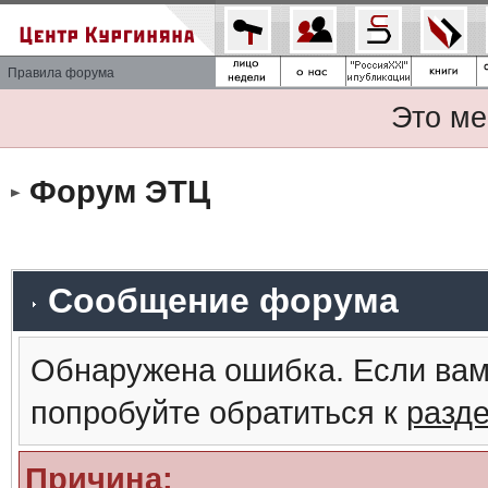
Правила форума
Это ме
Форум ЭТЦ
Сообщение форума
Обнаружена ошибка. Если вам
попробуйте обратиться к
разд
Причина: