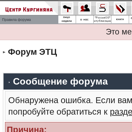
Правила форума
Это ме
Форум ЭТЦ
Сообщение форума
Обнаружена ошибка. Если вам
попробуйте обратиться к
разд
Причина: