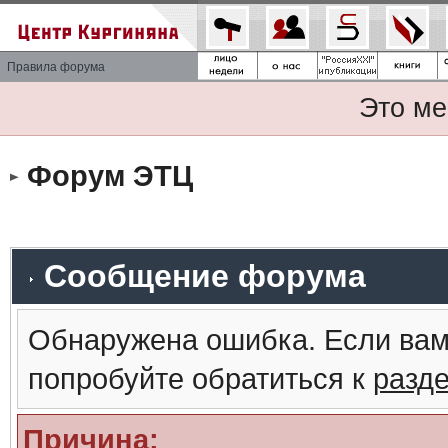
Правила форума
Это ме
Форум ЭТЦ
Сообщение форума
Обнаружена ошибка. Если вам
попробуйте обратиться к
разд
Причина: