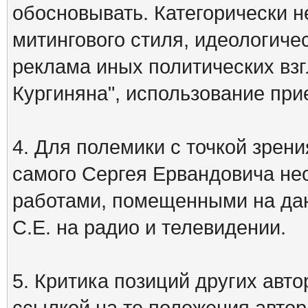
обосновывать. Категорически 
митингового стиля, идеологиче
реклама иных политических взг
Кургиняна", использование пр
4. Для полемики с точкой зрени
самого Сергея Ервандовича не
работами, помещенными на дан
С.Е. на радио и телевидении.
5. Критика позиций других ав
ссылкой на те положения автора