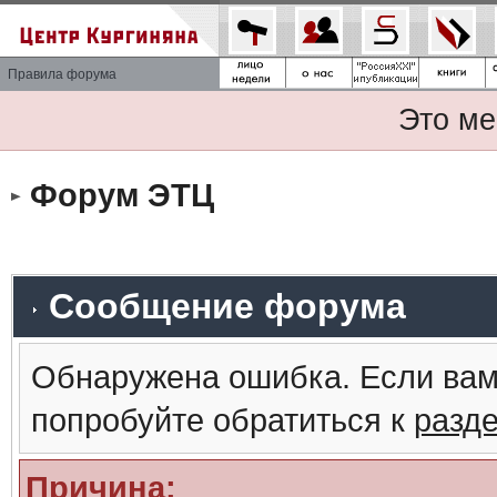
Правила форума
Это ме
Форум ЭТЦ
Сообщение форума
Обнаружена ошибка. Если вам
попробуйте обратиться к
разд
Причина: