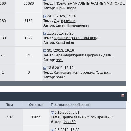
266
21686
Тема:
ГЛОБАЛЬНАЯ АЛЬТЕРНАТИВА МИРОУС...
Автор:
Юрий Тиора
24.11.2025, 15:14
280
7189
Тема:
Суд времени
Автор:
Евсей Никандрович
11.5.2015, 20:25
130
1877
Тема:
Юрий Озеров. Сталинград.
Автор:
Konstanten
30.7.2013, 19:16
73
641
Тема:
Переконфигурация форума - давн...
Автор:
rewt
13.6.2011, 18:12
1
0
Тема:
Как появилась передача "Суд вр...
Автор:
pamir
Тем
Ответов
Последнее сообщение
1.10.2021, 5:51
437
33855
Тема:
Православие и "Суть времени"
Автор:
fedor50
3.5.2013, 15:33