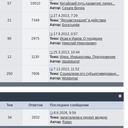
57
10010
Тема:
Китайский путь развития: перех...
Автор:
Cesare Borgia
27.4.2013, 7:29
21
7349
Тема:
"Десоветизация" в действии
Автор:
Богатырёв
17.9.2012, 0:57
90
2975
Тема:
Исав и Иаков. О теодицеи
Автор:
Николай Николаевич
25.3.2013, 10:44
12
1130
Тема:
Идеи. Инициативы. Предложения
Автор:
staatskunst
7.12.2012, 11:52
250
7806
Тема:
Социализм-это субъективированн...
Автор:
Woldemar
Тем
Ответов
Последнее сообщение
8.6.2026, 9:59
34
2832
Тема:
капитализм и проект модерн
Автор:
Ratan