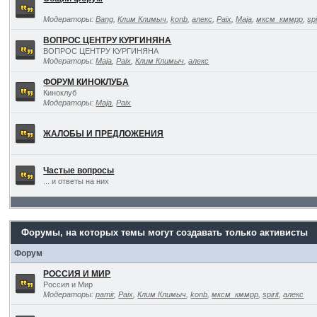
Модераторы:
Bang
,
Клим Климыч
,
konb
,
алекс
,
Paix
,
Maja
,
мксм_кммрр
,
spi
ВОПРОС ЦЕНТРУ КУРГИНЯНА
ВОПРОС ЦЕНТРУ КУРГИНЯНА
Модераторы:
Maja
,
Paix
,
Клим Климыч
,
алекс
ФОРУМ КИНОКЛУБА
Киноклуб
Модераторы:
Maja
,
Paix
ЖАЛОБЫ И ПРЕДЛОЖЕНИЯ
Частые вопросы
... и ответы на них
Форумы, на которых темы могут создавать только активисты
Форум
РОССИЯ И МИР
Россия и Мир
Модераторы:
pamir
,
Paix
,
Клим Климыч
,
konb
,
мксм_кммрр
,
spirit
,
алекс