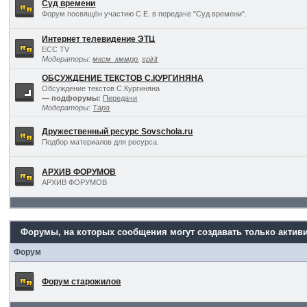
Суд времени
Форум посвящён участию С.Е. в передаче "Суд времени".
Интернет телевидение ЭТЦ
ECC TV
Модераторы:
мксм_кммрр
,
spirit
ОБСУЖДЕНИЕ ТЕКСТОВ С.КУРГИНЯНА
Обсуждение текстов С.Кургиняна
— подфорумы:
Передачи
Модераторы:
Тара
Дружественный ресурс Sovschola.ru
Подбор материалов для ресурса.
АРХИВ ФОРУМОВ
АРХИВ ФОРУМОВ
Форумы, на которых сообщения могут создавать только актив
Форум
Форум старожилов