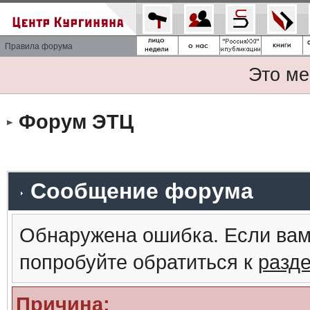
Правила форума
Это ме
Форум ЭТЦ
Сообщение форума
Обнаружена ошибка. Если вам
попробуйте обратиться к
разд
Причина: