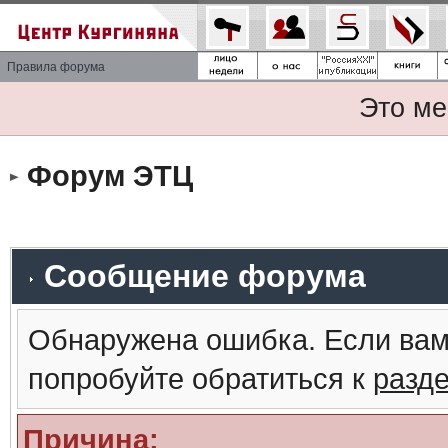
Правила форума
Это ме
Форум ЭТЦ
Сообщение форума
Обнаружена ошибка. Если вам
попробуйте обратиться к
разд
Причина: