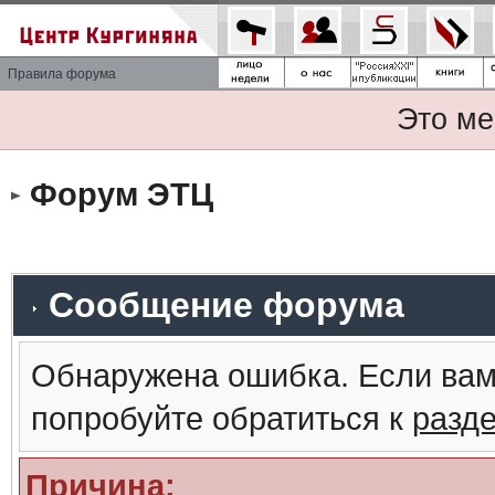
Правила форума
Это ме
Форум ЭТЦ
Сообщение форума
Обнаружена ошибка. Если вам
попробуйте обратиться к
разд
Причина: