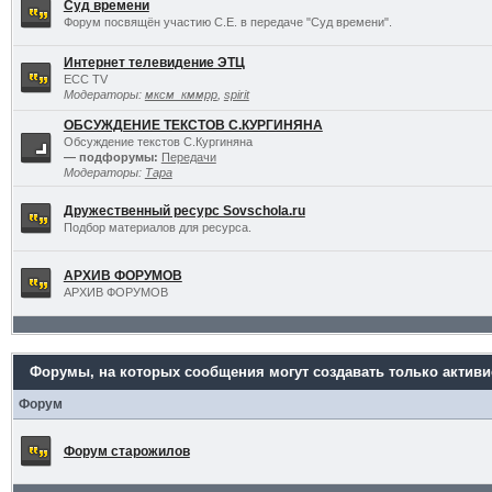
Суд времени
Форум посвящён участию С.Е. в передаче "Суд времени".
Интернет телевидение ЭТЦ
ECC TV
Модераторы:
мксм_кммрр
,
spirit
ОБСУЖДЕНИЕ ТЕКСТОВ С.КУРГИНЯНА
Обсуждение текстов С.Кургиняна
— подфорумы:
Передачи
Модераторы:
Тара
Дружественный ресурс Sovschola.ru
Подбор материалов для ресурса.
АРХИВ ФОРУМОВ
АРХИВ ФОРУМОВ
Форумы, на которых сообщения могут создавать только актив
Форум
Форум старожилов