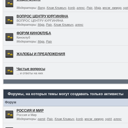
Модераторы:
Bang
,
Клим Климыч
,
konb
,
алекс
,
Paix
,
Maja
,
мксм_кммрр
,
spir
ВОПРОС ЦЕНТРУ КУРГИНЯНА
ВОПРОС ЦЕНТРУ КУРГИНЯНА
Модераторы:
Maja
,
Paix
,
Клим Климыч
,
алекс
ФОРУМ КИНОКЛУБА
Киноклуб
Модераторы:
Maja
,
Paix
ЖАЛОБЫ И ПРЕДЛОЖЕНИЯ
Частые вопросы
... и ответы на них
Форумы, на которых темы могут создавать только активисты
Форум
РОССИЯ И МИР
Россия и Мир
Модераторы:
pamir
,
Paix
,
Клим Климыч
,
konb
,
мксм_кммрр
,
spirit
,
алекс