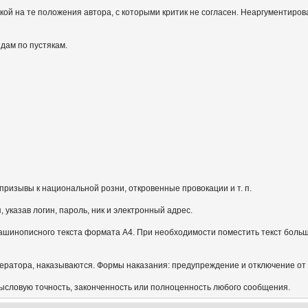
кой на те положения автора, с которыми критик не согласен. Неаргументиров
идам по пустякам.
призывы к национальной розни, откровенные провокации и т. п.
указав логин, пароль, ник и электронный адрес.
ашинописного текста формата А4. При необходимости поместить текст больш
ератора, наказываются. Формы наказания: предупреждение и отключение от
мысловую точность, законченность или полноценность любого сообщения.