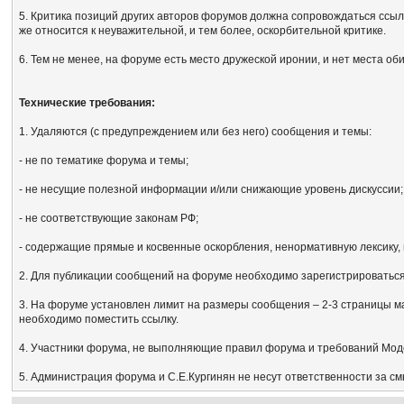
5. Критика позиций других авторов форумов должна сопровождаться ссыл
же относится к неуважительной, и тем более, оскорбительной критике.
6. Тем не менее, на форуме есть место дружеской иронии, и нет места об
Технические требования:
1. Удаляются (с предупреждением или без него) сообщения и темы:
- не по тематике форума и темы;
- не несущие полезной информации и/или снижающие уровень дискуссии;
- не соответствующие законам РФ;
- содержащие прямые и косвенные оскорбления, ненормативную лексику, 
2. Для публикации сообщений на форуме необходимо зарегистрироваться, 
3. На форуме установлен лимит на размеры сообщения – 2-3 страницы м
необходимо поместить ссылку.
4. Участники форума, не выполняющие правил форума и требований Мод
5. Администрация форума и С.Е.Кургинян не несут ответственности за с