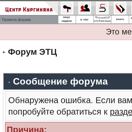
Правила форума
Это ме
Форум ЭТЦ
Сообщение форума
Обнаружена ошибка. Если вам
попробуйте обратиться к
разд
Причина: