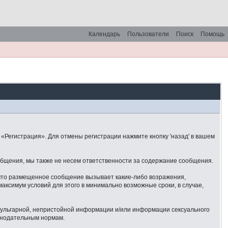
Календарь
Пользователи
Поиск
Помощь
«Регистрация». Для отмены регистрации нажмите кнопку 'назад' в вашем
общения, мы также не несем ответственности за содержание сообщения.
 что размещенное сообщение вызывает какие-либо возражения,
аксимум условий для этого в минимально возможные сроки, в случае,
 вульгарной, непристойной информации и/или информации сексуального
онодательным нормам.